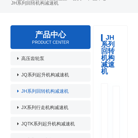
JH系列回转机构减速机
产品中心
JH
PRODUCT CENTER
系列
回转
机构
高压齿轮泵
减速
机
JQ系列起升机构减速机
JH系列回转机构减速机
JX系列行走机构减速机
JQTK系列起升机构减速机