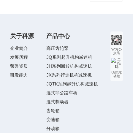
关于科源
产品中心
企业简介
高压齿轮泵
官方公
众号
发展历程
JQ系列起升机构减速机
荣誉资质
JH系列回转机构减速机
访问移
研发能力
JX系列行走机构减速机
动端
JQTK系列起升机构减速机
湿式非公路车桥
湿式制动器
齿轮箱
变速箱
分动箱