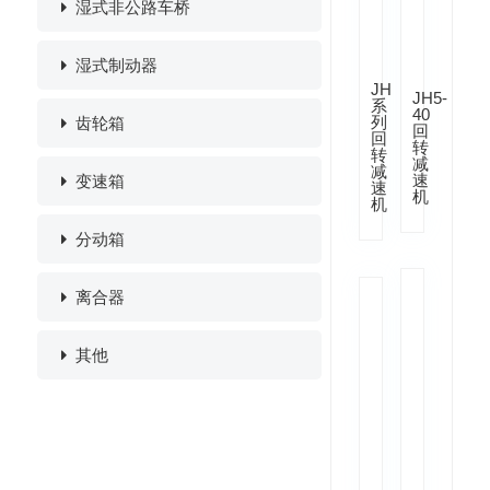
湿式非公路车桥
湿式制动器
JH
JH5-
系
40
列
齿轮箱
回
回
转
转
减
减
速
变速箱
速
机
机
分动箱
离合器
其他