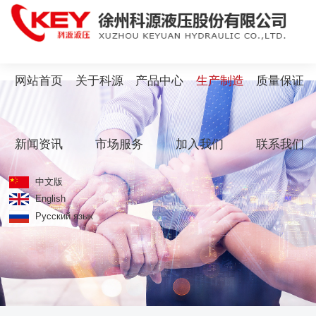
华体会体育
网站首页
关于科源
产品中心
生产制造
质量保证
新闻资讯
市场服务
加入我们
联系我们
中文版
English
Русский язык