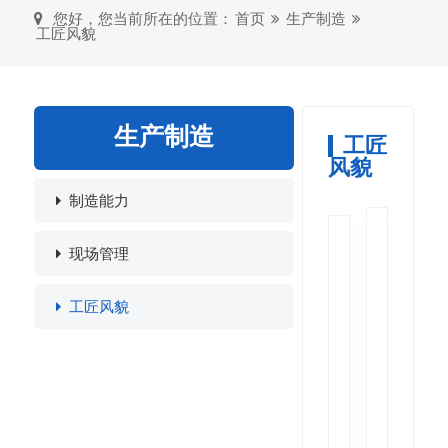
您好，您当前所在的位置：
首页
生产制造
工匠风貌
生产制造
工匠
风貌
制造能力
现场管理
工匠风貌